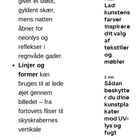
giver et blødt,
Lad
gyldent skær,
kunstens
mens natten
farver
inspirere
åbner for
dit valg
neonlys og
af
reflekser i
tekstiler
og
regnvåde gader.
møbler
Linjer og
former
kan
2 min
bruges til at lede
Sådan
beskytte
øjet gennem
r du dine
billedet – fra
kunstpla
fortovets fliser til
kater
mod UV-
skyskrabernes
lys og
vertikale
fugt