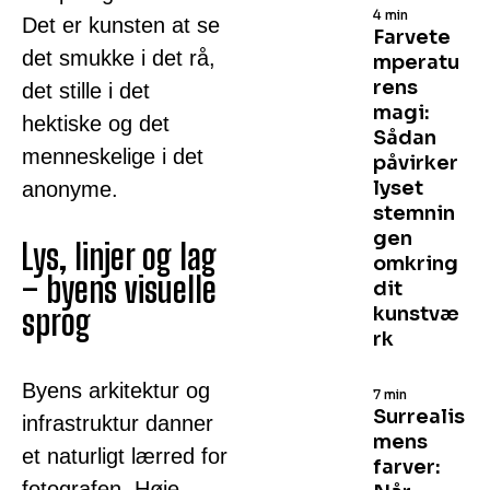
4 min
Det er kunsten at se
Farvete
det smukke i det rå,
mperatu
rens
det stille i det
magi:
hektiske og det
Sådan
menneskelige i det
påvirker
lyset
anonyme.
stemnin
gen
Lys, linjer og lag
omkring
– byens visuelle
dit
sprog
kunstvæ
rk
Byens arkitektur og
7 min
Surrealis
infrastruktur danner
mens
et naturligt lærred for
farver:
fotografen. Høje