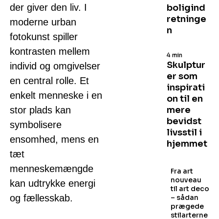
der giver den liv. I
boligind
retninge
moderne urban
n
fotokunst spiller
kontrasten mellem
4 min
Skulptur
individ og omgivelser
er som
en central rolle. Et
inspirati
enkelt menneske i en
on til en
stor plads kan
mere
bevidst
symbolisere
livsstil i
ensomhed, mens en
hjemmet
tæt
menneskemængde
Fra art
nouveau
kan udtrykke energi
til art deco
og fællesskab.
– sådan
prægede
stilarterne