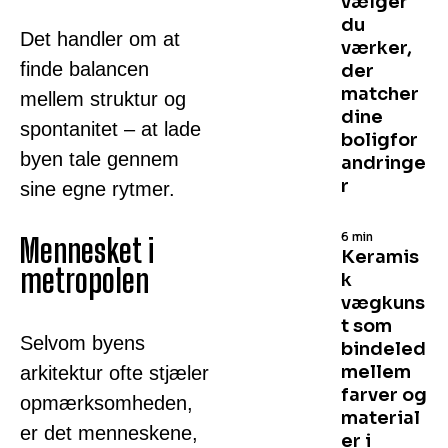
vælger
du
Det handler om at
værker,
finde balancen
der
matcher
mellem struktur og
dine
spontanitet – at lade
boligfor
byen tale gennem
andringe
r
sine egne rytmer.
6 min
Mennesket i
Keramis
metropolen
k
vægkuns
t som
Selvom byens
bindeled
mellem
arkitektur ofte stjæler
farver og
opmærksomheden,
material
er det menneskene,
er i