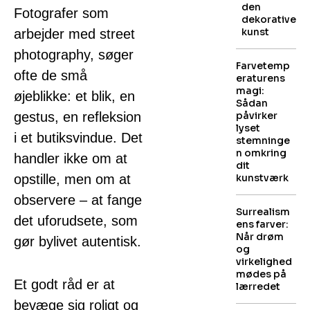
den
Fotografer som
dekorative
kunst
arbejder med street
photography, søger
Farvetemp
ofte de små
eraturens
magi:
øjeblikke: et blik, en
Sådan
gestus, en refleksion
påvirker
lyset
i et butiksvindue. Det
stemninge
n omkring
handler ikke om at
dit
opstille, men om at
kunstværk
observere – at fange
Surrealism
det uforudsete, som
ens farver:
Når drøm
gør bylivet autentisk.
og
virkelighed
mødes på
Et godt råd er at
lærredet
bevæge sig roligt og