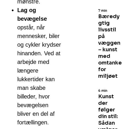
mønstre.
Lag og
7 min
Bæredy
bevægelse
gtig
opstår, når
livsstil
mennesker, biler
på
væggen
og cykler krydser
– kunst
hinanden. Ved at
med
arbejde med
omtanke
for
længere
miljøet
lukkertider kan
man skabe
4 min
billeder, hvor
Kunst
der
bevægelsen
følger
bliver en del af
din stil:
fortællingen.
Sådan