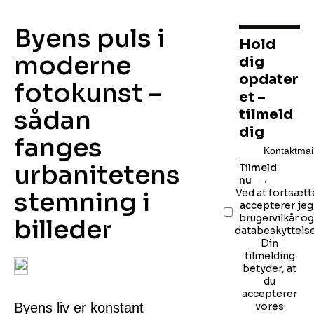
Byens puls i
Hold
moderne
dig
opdater
fotokunst –
et –
sådan
tilmeld
dig
fanges
urbanitetens
Tilmeld
nu
stemning i
Ved at fortsætt
accepterer jeg
brugervilkår o
billeder
databeskyttelse
Din
tilmelding
betyder, at
du
accepterer
Byens liv er konstant
vores