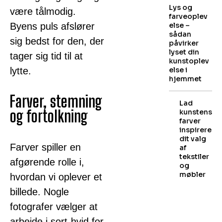
Lys og
være tålmodig.
farveoplev
Byens puls afslører
else –
sådan
sig bedst for den, der
påvirker
lyset din
tager sig tid til at
kunstoplev
lytte.
else i
hjemmet
Farver, stemning
Lad
og fortolkning
kunstens
farver
inspirere
dit valg
Farver spiller en
af
tekstiler
afgørende rolle i,
og
møbler
hvordan vi oplever et
billede. Nogle
fotografer vælger at
arbejde i sort-hvid for