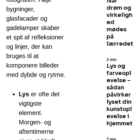
Når
drøm og
bygninger,
virkeligh
glasfacader og
ed
gadelamper skaber
mødes
på
et spil af refleksioner
lærredet
og linjer, der kan
bruges til at
2 min
komponere billeder
Lys og
farveopl
med dybde og rytme.
evelse –
sådan
Lys
er ofte det
påvirker
lyset din
vigtigste
kunstopl
element.
evelse i
Morgen- og
hjemmet
aftentimerne
7 min