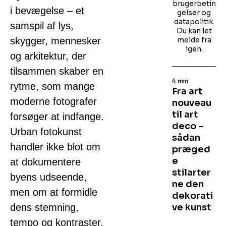
brugerbetin
i bevægelse – et
gelser og
datapolitik.
samspil af lys,
Du kan let
skygger, mennesker
melde fra
igen.
og arkitektur, der
tilsammen skaber en
4 min
rytme, som mange
Fra art
moderne fotografer
nouveau
til art
forsøger at indfange.
deco –
Urban fotokunst
sådan
handler ikke blot om
præged
e
at dokumentere
stilarter
byens udseende,
ne den
men om at formidle
dekorati
dens stemning,
ve kunst
tempo og kontraster.