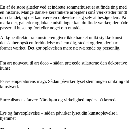
En af de store glæder ved at indrette sommerhuset er at finde ting med
en historie. Mange danske keramikere arbejder i små værksteder rundt
om i landet, og det kan være en oplevelse i sig selv at besøge dem. På
markeder, gallerier og lokale udstillinger kan du finde værker, der både
passer til huset og fortæller noget om området.
At købe direkte fra kunstneren giver ikke bare et unikt stykke kunst –
det skaber også en forbindelse mellem dig, stedet og den, der har
formet værket. Det gør oplevelsen mere nærværende og personlig.
Fra art nouveau til art deco – sådan prægede stilarterne den dekorative
kunst
Farvetemperaturens magi: Sådan påvirker lyset stemningen omkring dit
kunstværk
Surrealismens farver: Når drøm og virkelighed mødes på lærredet
Lys og farveoplevelse – sådan påvirker lyset din kunstoplevelse i
hjemmet