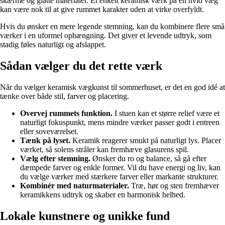
skærme og glatte materialer. Et enkelt keramisk værk på en hvid væg
kan være nok til at give rummet karakter uden at virke overfyldt.
Hvis du ønsker en mere legende stemning, kan du kombinere flere små
værker i en uformel ophængning. Det giver et levende udtryk, som
stadig føles naturligt og afslappet.
Sådan vælger du det rette værk
Når du vælger keramisk vægkunst til sommerhuset, er det en god idé at
tænke over både stil, farver og placering.
Overvej rummets funktion.
I stuen kan et større relief være et
naturligt fokuspunkt, mens mindre værker passer godt i entreen
eller soveværelset.
Tænk på lyset.
Keramik reagerer smukt på naturligt lys. Placer
værket, så solens stråler kan fremhæve glasurens spil.
Vælg efter stemning.
Ønsker du ro og balance, så gå efter
dæmpede farver og enkle former. Vil du have energi og liv, kan
du vælge værker med stærkere farver eller markante strukturer.
Kombinér med naturmaterialer.
Træ, hør og sten fremhæver
keramikkens udtryk og skaber en harmonisk helhed.
Lokale kunstnere og unikke fund