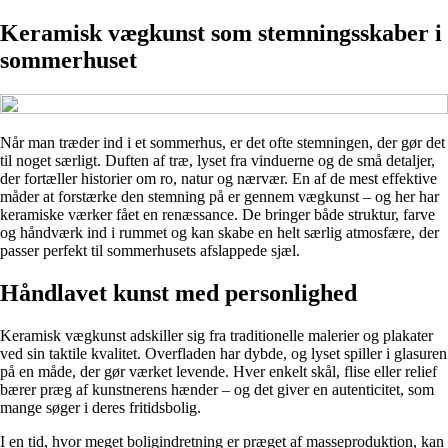
Keramisk vægkunst som stemningsskaber i
sommerhuset
Når man træder ind i et sommerhus, er det ofte stemningen, der gør det
til noget særligt. Duften af træ, lyset fra vinduerne og de små detaljer,
der fortæller historier om ro, natur og nærvær. En af de mest effektive
måder at forstærke den stemning på er gennem vægkunst – og her har
keramiske værker fået en renæssance. De bringer både struktur, farve
og håndværk ind i rummet og kan skabe en helt særlig atmosfære, der
passer perfekt til sommerhusets afslappede sjæl.
Håndlavet kunst med personlighed
Keramisk vægkunst adskiller sig fra traditionelle malerier og plakater
ved sin taktile kvalitet. Overfladen har dybde, og lyset spiller i glasuren
på en måde, der gør værket levende. Hver enkelt skål, flise eller relief
bærer præg af kunstnerens hænder – og det giver en autenticitet, som
mange søger i deres fritidsbolig.
I en tid, hvor meget boligindretning er præget af masseproduktion, kan