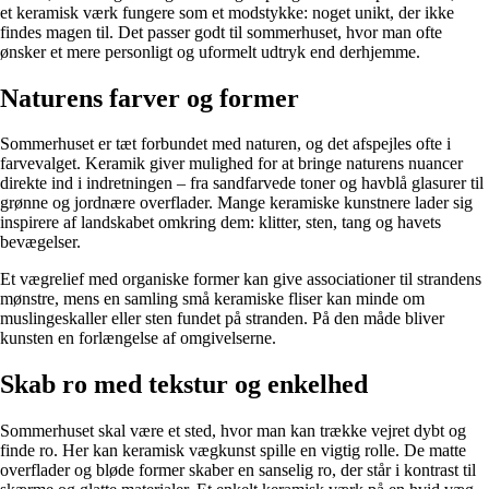
et keramisk værk fungere som et modstykke: noget unikt, der ikke
findes magen til. Det passer godt til sommerhuset, hvor man ofte
ønsker et mere personligt og uformelt udtryk end derhjemme.
Naturens farver og former
Sommerhuset er tæt forbundet med naturen, og det afspejles ofte i
farvevalget. Keramik giver mulighed for at bringe naturens nuancer
direkte ind i indretningen – fra sandfarvede toner og havblå glasurer til
grønne og jordnære overflader. Mange keramiske kunstnere lader sig
inspirere af landskabet omkring dem: klitter, sten, tang og havets
bevægelser.
Et vægrelief med organiske former kan give associationer til strandens
mønstre, mens en samling små keramiske fliser kan minde om
muslingeskaller eller sten fundet på stranden. På den måde bliver
kunsten en forlængelse af omgivelserne.
Skab ro med tekstur og enkelhed
Sommerhuset skal være et sted, hvor man kan trække vejret dybt og
finde ro. Her kan keramisk vægkunst spille en vigtig rolle. De matte
overflader og bløde former skaber en sanselig ro, der står i kontrast til